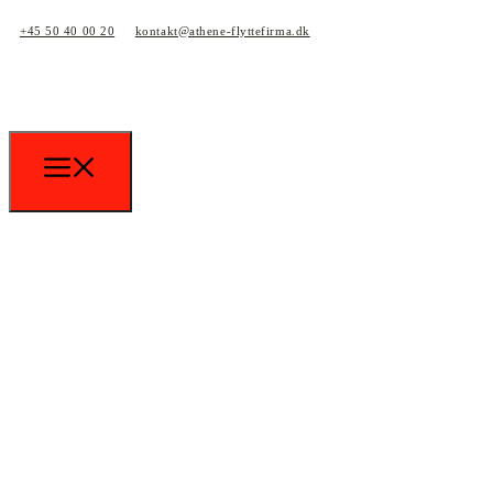
+45 50 40 00 20
kontakt@athene-flyttefirma.dk
Firmaflytning