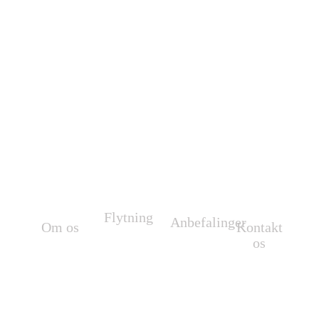
Vi gør din flytning til en
positiv oplevelse
Flytning
Anbefalinger
Om os
Kontakt
Flytning af
Se vores
os
Vi flytter
møbler
anbefalinger.
overalt i
Vi står altid
m.m.
Danmark
parat til at
og hele
hjælpe dig.
Europa.