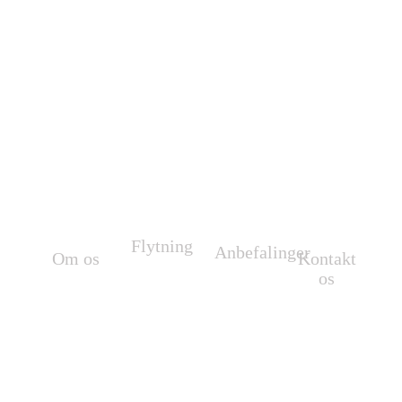
Vi gør din flytning til en
positiv oplevelse
Flytning
Anbefalinger
Om os
Kontakt
Flytning af
Se vores
os
Vi flytter
møbler
anbefalinger.
overalt i
Vi står altid
m.m.
Danmark
parat til at
og hele
hjælpe dig.
Europa.