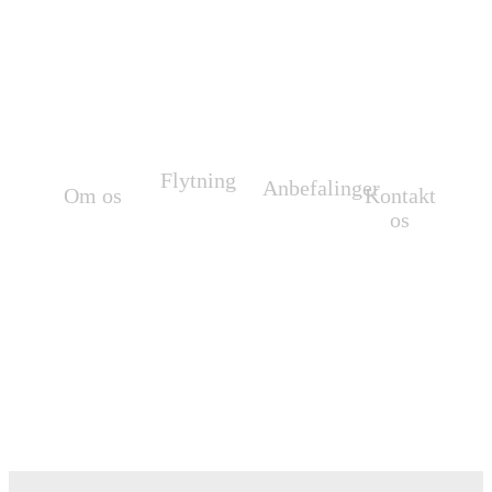
positiv oplevelse
Flytning
Anbefalinger
Om os
Kontakt
Flytning af
Se vores
os
Vi flytter
møbler
anbefalinger.
overalt i
Vi står altid
m.m.
Danmark
parat til at
og hele
hjælpe dig.
Europa.