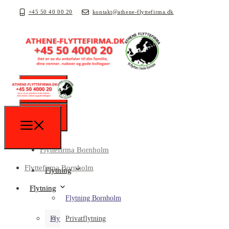
+45 50 40 00 20
kontakt@athene-flyttefirma.dk
Flyttefirma Bornholm
Flyttefirma Bornholm
Flytning
Flytning
Flytning Bornholm
Flytning Bornholm
Privatflytning