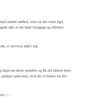
ng med samme ømhed, som var det vores eget.
ede sild, er det både forsigtigt og effektivt.
, er servicen altid i top.
g hånd om deres ejendele og fik det sikkert frem.
ge rammer opbevares, hvis der er behov for det.
mere
her
.