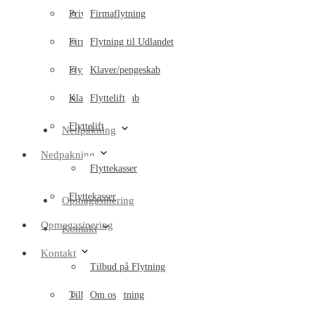
Privatflytning
Firmaflytning
Firmaflytning
Flytning til Udlandet
Flytning til Udlandet
Klaver/pengeskab
Klaver/pengeskab
Flyttelift
Flyttelift
Nedpakning
Nedpakning
Flyttekasser
Flyttekasser
Opmagasinering
Opmagasinering
Kontakt
Kontakt
Tilbud på Flytning
Tilbud på Flytning
Om os