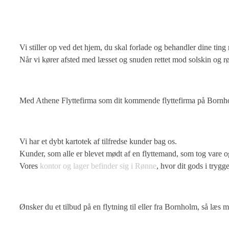
Vi stiller op ved det hjem, du skal forlade og behandler dine ti
Når vi kører afsted med læsset og snuden rettet mod solskin og røg
Med Athene Flyttefirma som dit kommende flyttefirma på Bornholm
Vi har et dybt kartotek af tilfredse kunder bag os.
Kunder, som alle er blevet mødt af en flyttemand, som tog vare o
Vores
kontor og lager befinder sig i Rønne
, hvor dit gods i tryg
Ønsker du et tilbud på en flytning til eller fra Bornholm, så læs 